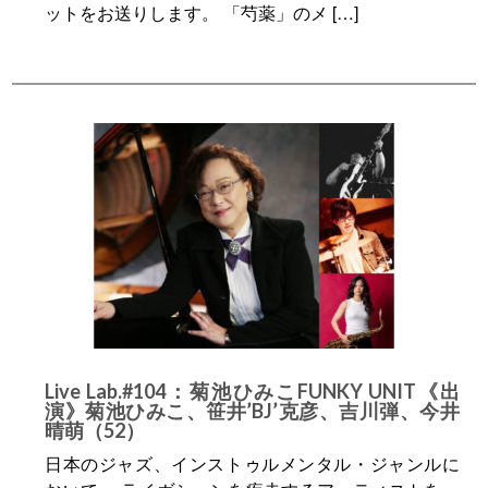
ットをお送りします。 「芍薬」のメ […]
Live Lab.#104：菊池ひみこFUNKY UNIT《出
演》菊池ひみこ、笹井’BJ’克彦、吉川弾、今井
晴萌（52）
日本のジャズ、インストゥルメンタル・ジャンルに