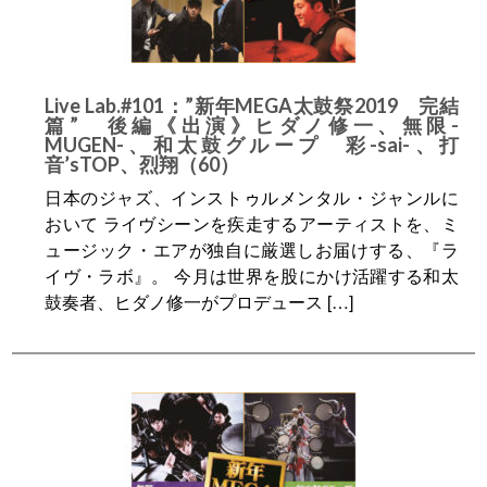
Live Lab.#101：”新年MEGA太鼓祭2019 完結
篇” 後編《出演》ヒダノ修一、無限-
MUGEN-、和太鼓グループ 彩-sai-、打
音’sTOP、烈翔（60）
日本のジャズ、インストゥルメンタル・ジャンルに
おいて ライヴシーンを疾走するアーティストを、ミ
ュージック・エアが独自に厳選しお届けする、『ラ
イヴ・ラボ』。 今月は世界を股にかけ活躍する和太
鼓奏者、ヒダノ修一がプロデュース […]