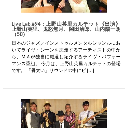
Live Lab.#94：上野山英里カルテット《出演》
上野山英里、鬼怒無月、岡田治郎、山内陽一朗
（58）
日本のジャズ／インストゥルメンタルジャンルにお
いてライヴ・シーンを疾走するアーティストの中か
ら、ＭＡが独自に厳選し紹介するライヴ・パフォー
マンス番組。 今月は、上野山英里カルテットの登場
です。 「骨太い」サウンドの中にピ […]