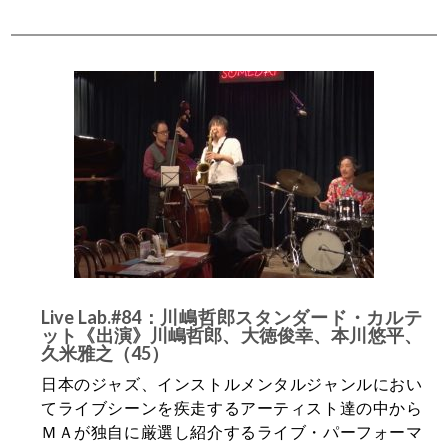
Live Lab.#84：川嶋哲郎スタンダード・カルテ
ット《出演》川嶋哲郎、大徳俊幸、本川悠平、
久米雅之（45）
日本のジャズ、インストルメンタルジャンルにおい
てライブシーンを疾走するアーティスト達の中から
ＭＡが独自に厳選し紹介するライブ・パーフォーマ