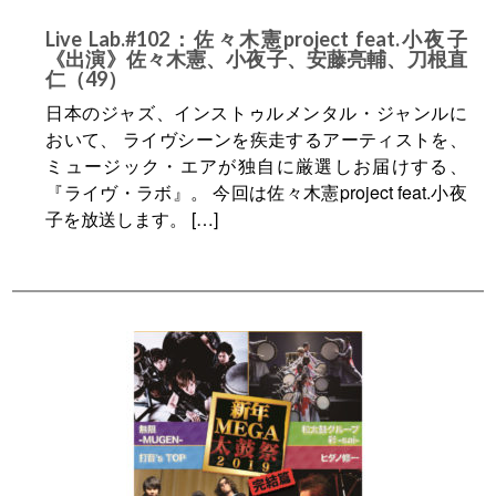
Live Lab.#102：佐々木憲project feat.小夜子
《出演》佐々木憲、小夜子、安藤亮輔、刀根直
仁（49）
日本のジャズ、インストゥルメンタル・ジャンルに
おいて、 ライヴシーンを疾走するアーティストを、
ミュージック・エアが独自に厳選しお届けする、
『ライヴ・ラボ』。 今回は佐々木憲project feat.小夜
子を放送します。 […]