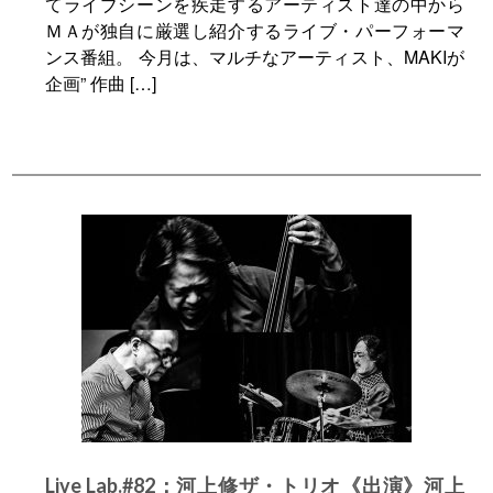
てライブシーンを疾走するアーティスト達の中から
ＭＡが独自に厳選し紹介するライブ・パーフォーマ
ンス番組。 今月は、マルチなアーティスト、MAKIが
企画” 作曲 […]
Live Lab.#82：河上修ザ・トリオ《出演》河上