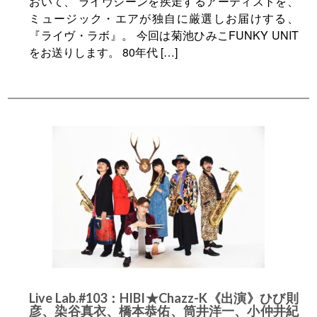
おいて、 ライヴシーンを疾走するアーティストを、
ミュージック・エアが独自に厳選しお届けする、
『ライヴ・ラボ』。 今回は菊池ひみこFUNKY UNIT
をお送りします。 80年代 […]
Live Lab.#103：HIBI★Chazz-K《出演》ひび則
彦、染谷真衣、橋本恭佑、筒井洋一、小仲井紀