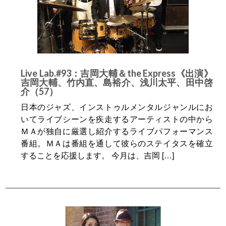
Live Lab.#93：吉岡大輔＆the Express《出演》
吉岡大輔、竹内直、島裕介、浅川太平、田中啓
介（57）
日本のジャズ、インストゥルメンタルジャンルにお
いてライブシーンを疾走するアーティストの中から
ＭＡが独自に厳選し紹介するライブパフォーマンス
番組。ＭＡは番組を通して彼らのステイタスを確立
することを応援します。 今月は、吉岡 […]