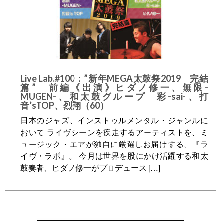
Live Lab.#100：”新年MEGA太鼓祭2019 完結
篇” 前編《出演》ヒダノ修一、無限-
MUGEN-、和太鼓グループ 彩-sai-、打
音’sTOP、烈翔（60）
日本のジャズ、インストゥルメンタル・ジャンルに
おいて ライヴシーンを疾走するアーティストを、ミ
ュージック・エアが独自に厳選しお届けする、『ラ
イヴ・ラボ』。 今月は世界を股にかけ活躍する和太
鼓奏者、ヒダノ修一がプロデュース […]