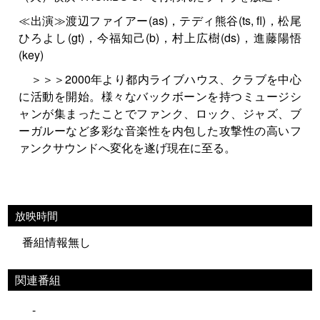
≪出演≫渡辺ファイアー(as)，テディ熊谷(ts, fl)，松尾
ひろよし(gt)，今福知己(b)，村上広樹(ds)，進藤陽悟
(key)
＞＞＞2000年より都内ライブハウス、クラブを中心
に活動を開始。様々なバックボーンを持つミュージシ
ャンが集まったことでファンク、ロック、ジャズ、ブ
ーガルーなど多彩な音楽性を内包した攻撃性の高いフ
ァンクサウンドへ変化を遂げ現在に至る。
放映時間
番組情報無し
関連番組
-