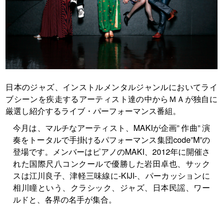
日本のジャズ、インストルメンタルジャンルにおいてライ
ブシーンを疾走するアーティスト達の中からＭＡが独自に
厳選し紹介するライブ・パーフォーマンス番組。
今月は、マルチなアーティスト、MAKIが企画” 作曲” 演
奏をトータルで手掛けるパフォーマンス集団code”M”の
登場です。メンバーはピアノのMAKI、2012年に開催さ
れた国際尺八コンクールで優勝した岩田卓也、サック
スは江川良子、津軽三味線に-KIJI-、パーカッションに
相川瞳という、クラシック、ジャズ、日本民謡、ワー
ルドと、各界の名手が集合。