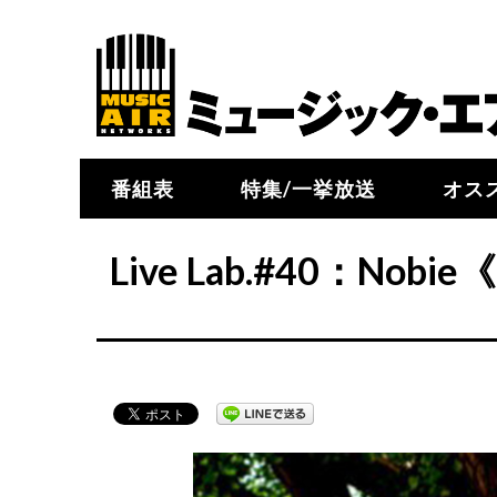
番組表
特集/一挙放送
オス
Live Lab.#40：N