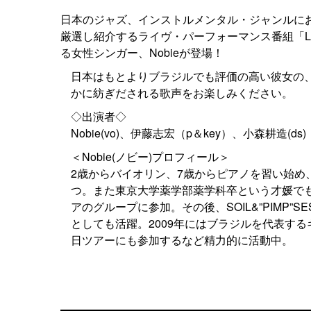
日本のジャズ、インストルメンタル・ジャンルに
厳選し紹介するライヴ・パーフォーマンス番組「Li
る女性シンガー、Nobieが登場！
日本はもとよりブラジルでも評価の高い彼女の
かに紡ぎだされる歌声をお楽しみください。
◇出演者◇
Nobie(vo)、伊藤志宏（p＆key）、小森耕造(ds)
＜Nobie(ノビー)プロフィール＞
2歳からバイオリン、7歳からピアノを習い始
つ。また東京大学薬学部薬学科卒という才媛で
アのグループに参加。その後、SOIL&”PIMP”S
としても活躍。2009年にはブラジルを代表す
日ツアーにも参加するなど精力的に活動中。