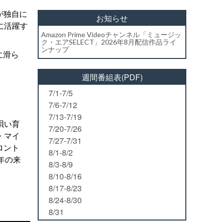
が独自に
お知らせ
に活躍す
Amazon Prime Videoチャンネル「ミュージッ
ク・エアSELECT」2026年8月配信作品ライ
ンナップ
に滑ら
週間番組表(PDF)
7/1-7/5
7/6-7/12
7/13-7/19
唄い育
7/20-7/26
・マイ
7/27-7/31
ロント
8/1-8/2
年の来
8/3-8/9
8/10-8/16
8/17-8/23
8/24-8/30
8/31