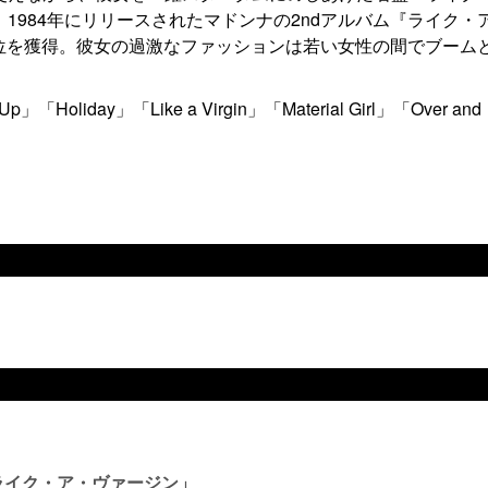
1984年にリリースされたマドンナの2ndアルバム『ライク・
で1位を獲得。彼女の過激なファッションは若い女性の間でブーム
「Holiday」「Like a Virgin」「Material Girl」「Over and
「ライク・ア・ヴァージン」