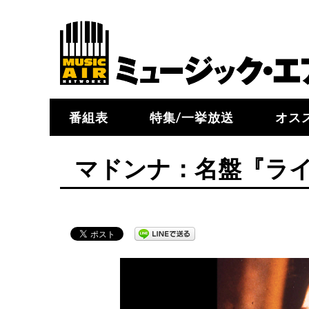
番組表
特集/一挙放送
オス
マドンナ：名盤『ラ