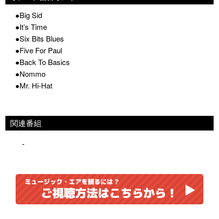
●Big Sid
●It’s Time
●Six Bits Blues
●Five For Paul
●Back To Basics
●Nommo
●Mr. Hi-Hat
関連番組
-