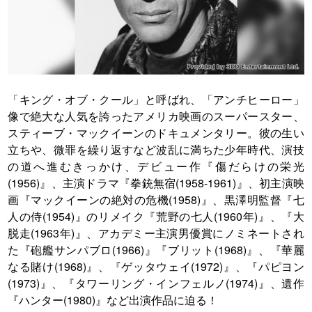
「キング・オブ・クール」と呼ばれ、「アンチヒーロー」
像で絶大な人気を誇ったアメリカ映画のスーパースター、
スティーブ・マックイーンのドキュメンタリー。彼の生い
立ちや、微罪を繰り返すなど波乱に満ちた少年時代、演技
の道へ進むきっかけ、デビュー作『傷だらけの栄光
(1956)』、主演ドラマ『拳銃無宿(1958-1961)』、初主演映
画『マックイーンの絶対の危機(1958)』、黒澤明監督『七
人の侍(1954)』のリメイク『荒野の七人(1960年)』、『大
脱走(1963年)』、アカデミー主演男優賞にノミネートされ
た『砲艦サンパブロ(1966)』『ブリット(1968)』、『華麗
なる賭け(1968)』、『ゲッタウェイ(1972)』、『パピヨン
(1973)』、『タワーリング・インフェルノ(1974)』、遺作
『ハンター(1980)』など出演作品に迫る！