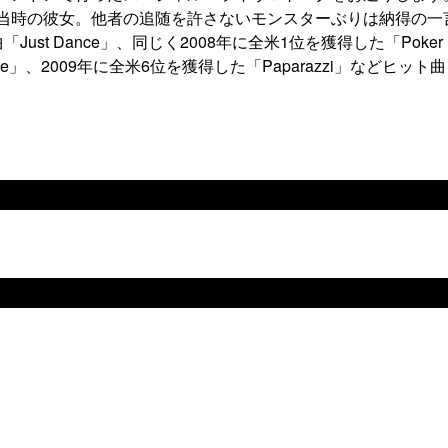
年当時の彼女。他者の追随を許さないモンスターぶりは納得の一
ust Dance」、同じく2008年に全米1位を獲得した「Poker
ame」、2009年に全米6位を獲得した「Paparazzi」などヒット