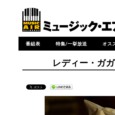
番組表
特集/一挙放送
オス
レディー・ガガ