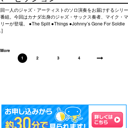
毎回一人のジャズ・アーティストのソロ演奏をお届けするシリ
ズ番組。今回はカナダ出身のジャズ・サックス奏者、マイク・
リーが登場。 ●The Split ●Things ●Johnny’s Gone For Soldie
…]
More
1
2
3
4