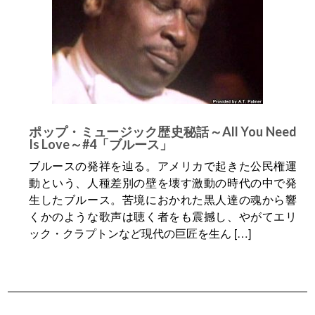
ポップ・ミュージック歴史秘話～All You Need
Is Love～#4「ブルース」
ブルースの発祥を辿る。アメリカで起きた公民権運
動という、人種差別の壁を壊す激動の時代の中で発
生したブルース。苦境におかれた黒人達の魂から響
くかのような歌声は聴く者をも震撼し、やがてエリ
ック・クラプトンなど現代の巨匠を生ん […]