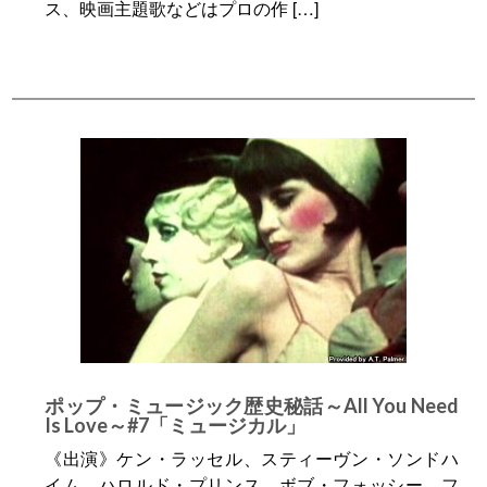
ス、映画主題歌などはプロの作 […]
ポップ・ミュージック歴史秘話～All You Need
Is Love～#7「ミュージカル」
《出演》ケン・ラッセル、スティーヴン・ソンドハ
イム、ハロルド・プリンス、ボブ・フォッシー、フ