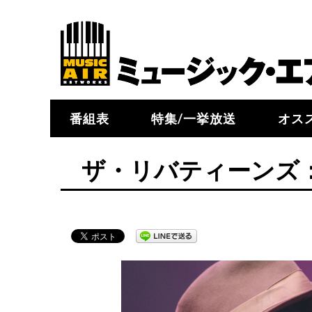
番組表
特集/一挙放送
オス
ザ・リバティーンズ：