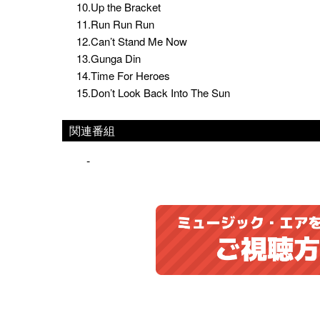
10.Up the Bracket
11.Run Run Run
12.Can’t Stand Me Now
13.Gunga Din
14.Time For Heroes
15.Don’t Look Back Into The Sun
関連番組
-