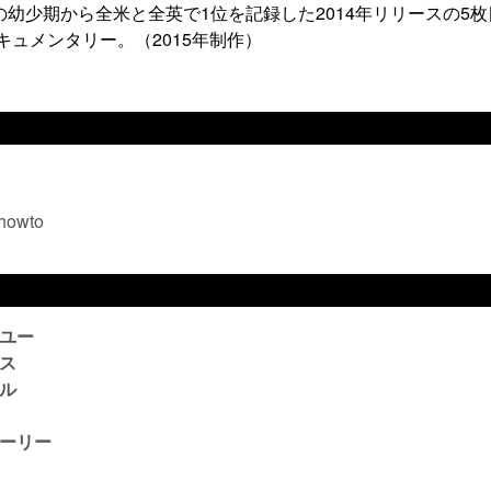
幼少期から全米と全英で1位を記録した2014年リリースの5枚
キュメンタリー。（2015年制作）
=howto
ユー
ス
ル
ーリー