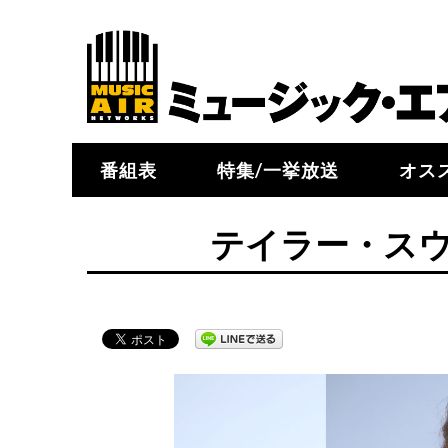
番組表
特集/一挙放送
オス
テイラー・ス