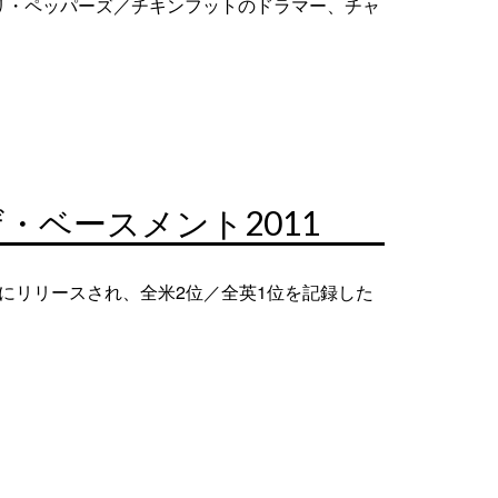
リ・ペッパーズ／チキンフットのドラマー、チャ
ベースメント2011
年にリリースされ、全米2位／全英1位を記録した