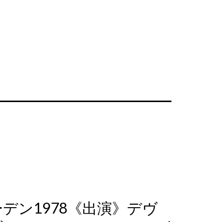
ン1978《出演》デヴ