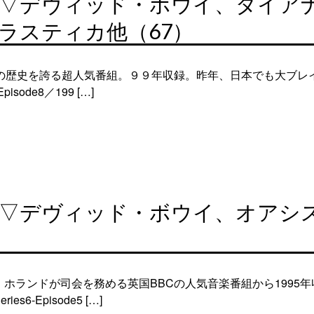
6夜▽デヴィッド・ボウイ、ダイア
ラスティカ他（67）
上の歴史を誇る超人気番組。９９年収録。昨年、日本でも大ブレ
ode8／199 […]
4夜▽デヴィッド・ボウイ、オアシ
ホランドが司会を務める英国BBCの人気音楽番組から1995
-Episode5 […]