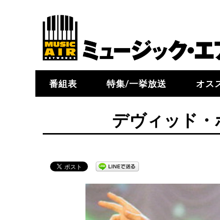
番組表
特集/一挙放送
オス
デヴィッド・