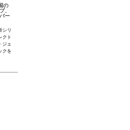
英国の
プ、
バー
新シリ
レクト
・ジェ
ックを