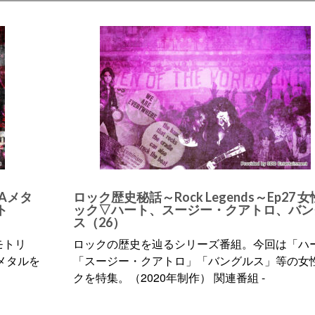
LAメタ
ロック歴史秘話～Rock Legends～Ep27 
ト
ック▽ハート、スージー・クアトロ、バン
ス（26）
モトリ
ロックの歴史を辿るシリーズ番組。今回は「ハ
メタルを
「スージー・クアトロ」「バングルス」等の女
クを特集。（2020年制作） 関連番組 -