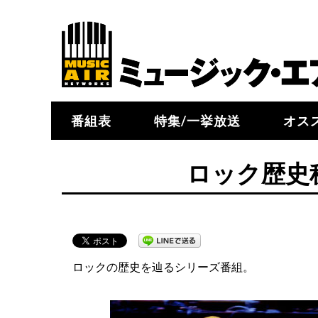
番組表
特集/一挙放送
オス
ロック歴史秘話
ロックの歴史を辿るシリーズ番組。