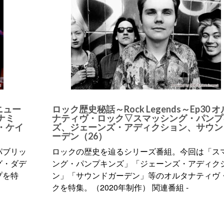
 ニュー
ロック歴史秘話～Rock Legends～Ep30 
ナミ
ナティヴ・ロック▽スマッシング・パンプ
・ケイ
ズ、ジェーンズ・アディクション、サウン
ーデン（26）
パブリッ
ロックの歴史を辿るシリーズ番組。今回は「ス
グ・ダデ
ング・パンプキンズ」「ジェーンズ・アディク
プを特
ン」「サウンドガーデン」等のオルタナティヴ
クを特集。（2020年制作） 関連番組 -