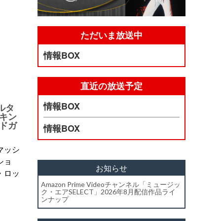
ただいま放送中
情報BOX
直近の放送予定
情報BOX
オルタ
キン
ドガ
情報BOX
マッシ
ショ
お知らせ
・ロッ
Amazon Prime Videoチャンネル「ミュージッ
ク・エアSELECT」2026年8月配信作品ライ
ンナップ