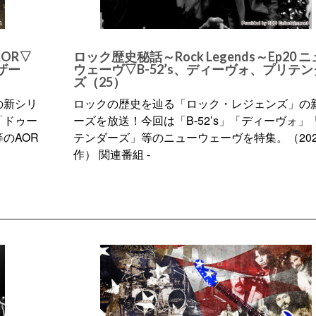
AOR▽
ロック歴史秘話～Rock Legends～Ep20 
ザー
ウェーヴ▽B-52’s、ディーヴォ、プリテ
ズ（25）
の新シリ
ロックの歴史を辿る「ロック・レジェンズ」の
「ドゥー
ーズを放送！今回は「B-52’s」「ディーヴォ」
のAOR
テンダーズ」等のニューウェーヴを特集。（202
作） 関連番組 -