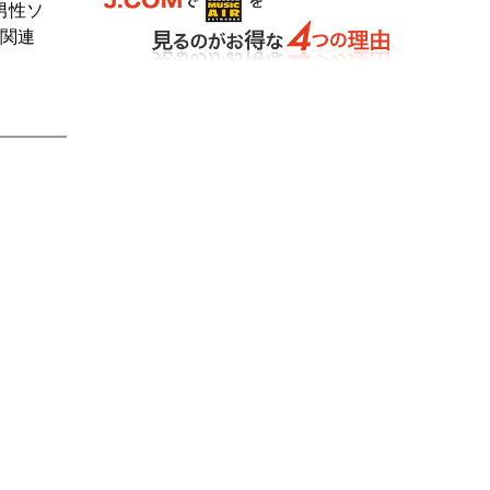
男性ソ
 関連
、