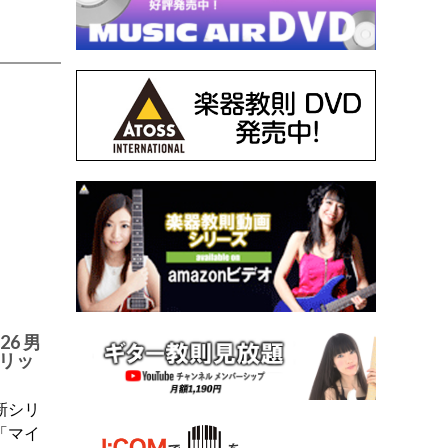
6 男
リッ
新シリ
「マイ