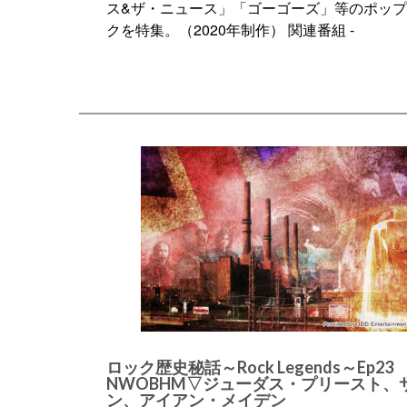
ス&ザ・ニュース」「ゴーゴーズ」等のポッ
クを特集。（2020年制作） 関連番組 -
ロック歴史秘話～Rock Legends～Ep23
NWOBHM▽ジューダス・プリースト、
ン、アイアン・メイデン