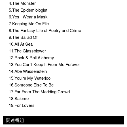
4.The Monster
5.The Epidemiologist
6.Yes I Wear a Mask
7.Keeping Me On File
8.The Fantasy Life of Poetry and Crime
9.The Ballad Of
10.All At Sea
11.The Glassblower
12.Rock & Roll Alchemy
13.You Can’t Keep It From Me Forever
14.Abe Wassenstein
15.You’re My Waterloo
16.Someone Else To Be
17.Far From The Madding Crowd
18.Salome
19.For Lovers
関連番組