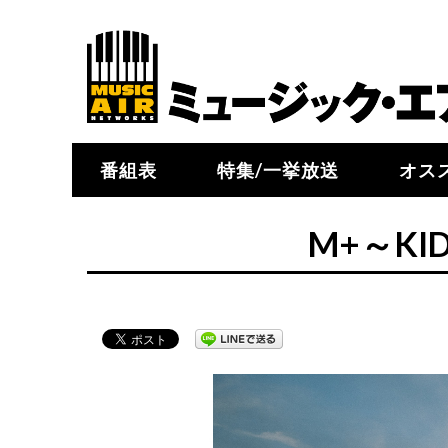
番組表
特集/一挙放送
オス
M+～KI