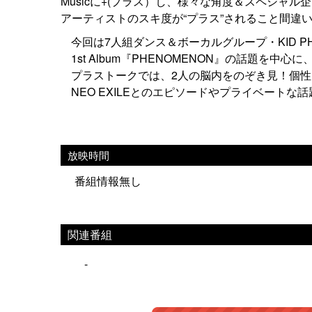
Musicに+(プラス）し、様々な角度＆スペシャ
アーティストのスキ度が“プラス”されること間違
今回は7人組ダンス＆ボーカルグループ・KID P
1st Album『PHENOMENON』の話題を
プラストークでは、2人の脳内をのぞき見！個
NEO EXILEとのエピソードやプライベート
放映時間
番組情報無し
関連番組
-