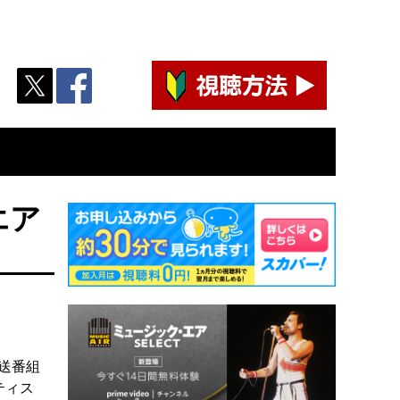
エア
放送番組
ティス