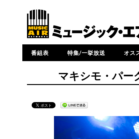
番組表
特集/一挙放送
オス
マキシモ・パーク