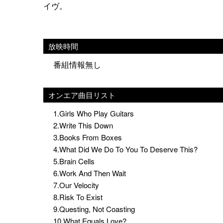
イヴ。
放映時間
番組情報無し
オンエア曲目リスト
1.Girls Who Play Guitars
2.Write This Down
3.Books From Boxes
4.What Did We Do To You To Deserve This?
5.Brain Cells
6.Work And Then Wait
7.Our Velocity
8.Risk To Exist
9.Questing, Not Coasting
10.What Equals Love?