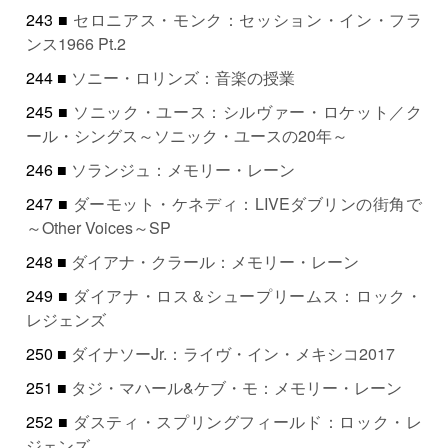
243 ■
セロニアス・モンク：セッション・イン・フラ
ンス1966 Pt.2
244 ■
ソニー・ロリンズ：音楽の授業
245 ■
ソニック・ユース：シルヴァー・ロケット／ク
ール・シングス～ソニック・ユースの20年～
246 ■
ソランジュ：メモリー・レーン
247 ■
ダーモット・ケネディ：LIVEダブリンの街角で
～Other Voices～SP
248 ■
ダイアナ・クラール：メモリー・レーン
249 ■
ダイアナ・ロス＆シュープリームス：ロック・
レジェンズ
250 ■
ダイナソーJr.：ライヴ・イン・メキシコ2017
251 ■
タジ・マハール&ケブ・モ：メモリー・レーン
252 ■
ダスティ・スプリングフィールド：ロック・レ
ジェンズ