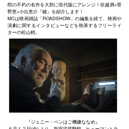
郎の不朽の名作を大胆に現代版にアレンジ！吹越満×菅
野恵×小出恵介『鍵』を紹介します！
MCは映画雑誌「ROADSHOW」の編集を経て、映画や
演劇に関するインタビューなどを執筆するフリーライ
ターの松山梢。
『ジェニー・ペンはご機嫌ななめ』
６月１２日(金) より、新宿武蔵野館、ヒューマントラ