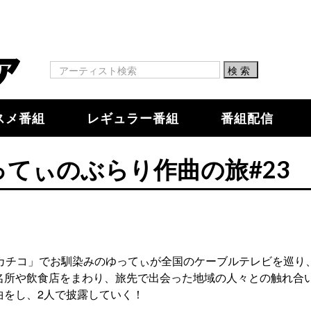
スメ番組
レギュラー番組
番組配信
ってぃのぶらり作曲の旅#23
ワカチコ」でお馴染みのゆってぃが全国のケーブルテレビを巡り
名所や飲食店をまわり、旅先で出会った地域の人々との触れ合
曲をし、2人で披露していく！