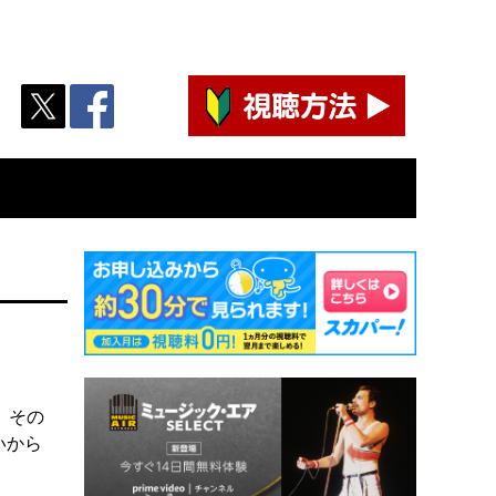
、その
いから