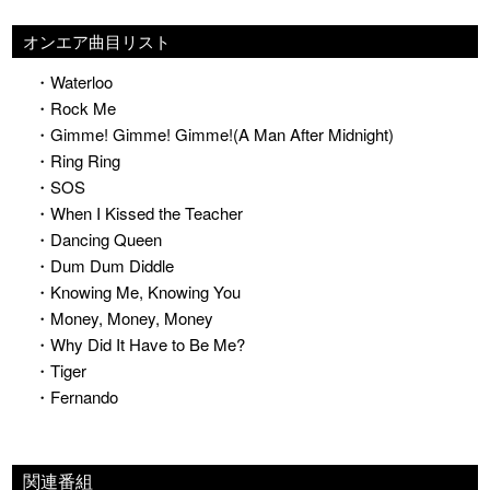
オンエア曲目リスト
・Waterloo
・Rock Me
・Gimme! Gimme! Gimme!(A Man After Midnight)
・Ring Ring
・SOS
・When I Kissed the Teacher
・Dancing Queen
・Dum Dum Diddle
・Knowing Me, Knowing You
・Money, Money, Money
・Why Did It Have to Be Me?
・Tiger
・Fernando
関連番組