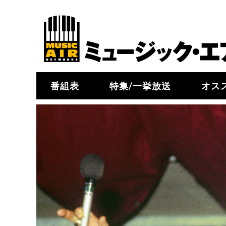
番組表
特集/一挙放送
オス