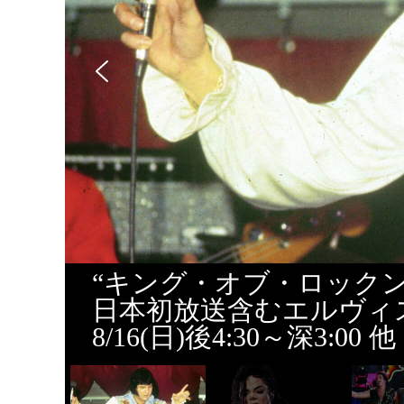
“キング・オブ・ロック
日本初放送含むエルヴィ
8/16(日)後4:30～深3:00 他