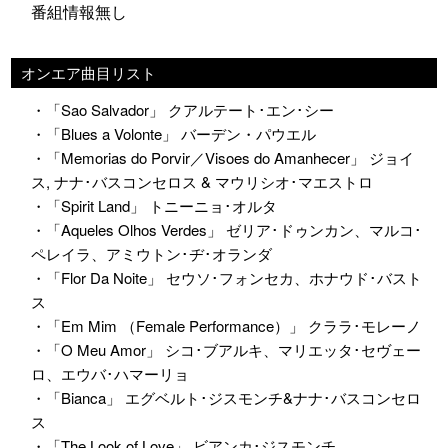
番組情報無し
オンエア曲目リスト
・「Sao Salvador」 クアルテート･エン･シー
・「Blues a Volonte」 バーデン・パウエル
・「Memorias do Porvir／Visoes do Amanhecer」 ジョイ
ス, ナナ･バスコンセロス & マウリシオ･マエストロ
・「Spirit Land」 トニーニョ･オルタ
・「Aqueles Olhos Verdes」 ゼリア･ドゥンカン、マルコ･
ペレイラ、アミウトン･ヂ･オランダ
・「Flor Da Noite」 セウソ･フォンセカ、ホナウド･バスト
ス
・「Em Mim （Female Performance）」 クララ･モレーノ
・「O Meu Amor」 シコ･ブアルキ、マリエッタ･セヴェー
ロ、エウバ･ハマーリョ
・「Bianca」 エグベルト･ジスモンチ&ナナ･バスコンセロ
ス
・「The Look of Love」 ビアンカ･ジスモンチ