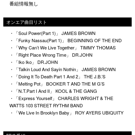
番組情報無し
オンエア曲目リスト
・「Soul Power(Part 1)」 JAMES BROWN
・「Funky Nassau(Part 1)」 BEGINNING OF THE END
・「Why Can’t We Live Together」 TIMMY THOMAS
・「Right Place Wrong Time」 DR.JOHN
・「Iko Iko」 DR.JOHN
・「Talkin Loud And Sayin Nothin」 JAMES BROWN
・「Doing It To Death Part 1 And 2」 THE J.B.’S
・「Melting Pot」 BOOKER T AND THE M G’S
・「N.T.Part I And II」 KOOL & THE GANG
・「Express Yourself」 CHARLES WRIGHT & THE
WATTS 103 STREET RYTHM BAND
・「We Live In Brooklyn Baby」 ROY AYERS UBIQUITY