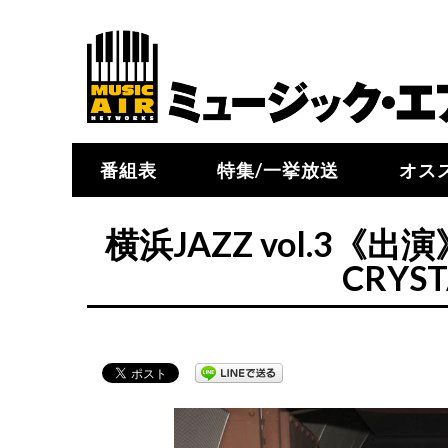
番組表
特集/一挙放送
オス
横浜JAZZ vol.3《
CRYST