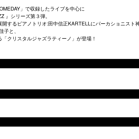
」「SOMEDAY」で収録したライブを中心に
Z 』シリーズ第３弾。
開するピアノトリオ:田中信正KARTELLにパーカショニスト
田佳子と、
る「クリスタルジャズラティーノ」が登場！