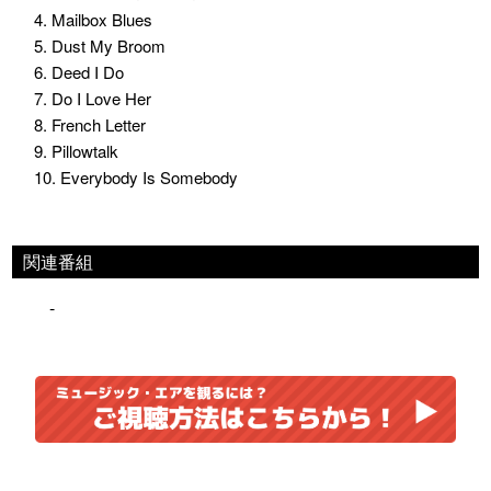
4. Mailbox Blues
5. Dust My Broom
6. Deed I Do
7. Do I Love Her
8. French Letter
9. Pillowtalk
10. Everybody Is Somebody
関連番組
-