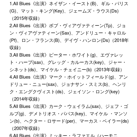
1.All Blues《出演》ネイザン・イースト(B)、ギル・パリス
(G)、マット・キング(Key)、ジェームズ・ラウス(Ds)
（2015年収録）
2.All Blues《出演》ボブ・ヴィアヴァティーン(Tp)、ジョ
ン・ヴィアヴァティーン(Sax)、アンドリュー・キャロル
(Pf)、ロン・フランス(B)、デイヴ・ハンロン(Ds)（2018年
収録）
3.All Blues《出演》ピーター・ホワイト(g)、エヴァレッ
ト・ハープ(sax)、グレッグ・カルーカス(key)、ジャー・
シネット(ds)、マイケル・チェイニー(b)（2013年収録）
4.All Blues《出演》マーク・ホイットフィールド(g)、アン
ドリュー・ニュー(sax)、ジョナサン・スミス(b)、ヘンリ
ク・エングクヴィスト(ds)、ジェイソン・ロング(key)
（2014年収録）
5.All Blues《出演》カーク・ウェイラム(sax)、ジェフ・ゴ
ルブ(g)、デメトリオス・パパス(key)、マイケル ・マンソ
ン(b)、ヘクター・ロサード(per)、マーカス・ベイラー(ds)
（2007年収録）
6.All Blues《出演》ミッキー・ラファエル（ハーモニ