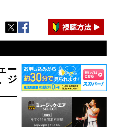
ジェー
、ジ