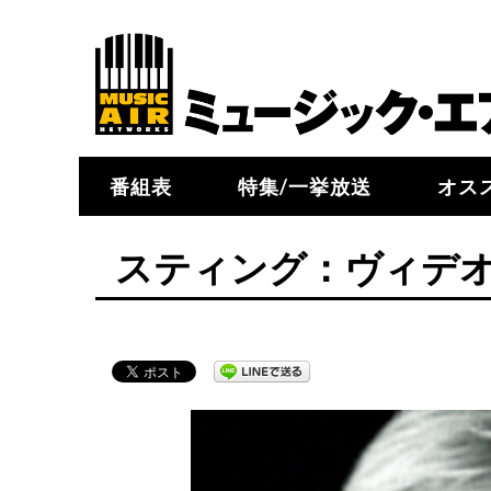
番組表
特集/一挙放送
オス
スティング：ヴィデ