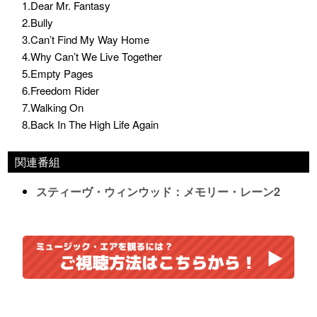
1.Dear Mr. Fantasy
2.Bully
3.Can’t Find My Way Home
4.Why Can’t We Live Together
5.Empty Pages
6.Freedom Rider
7.Walking On
8.Back In The High Life Again
関連番組
スティーヴ・ウィンウッド：メモリー・レーン2