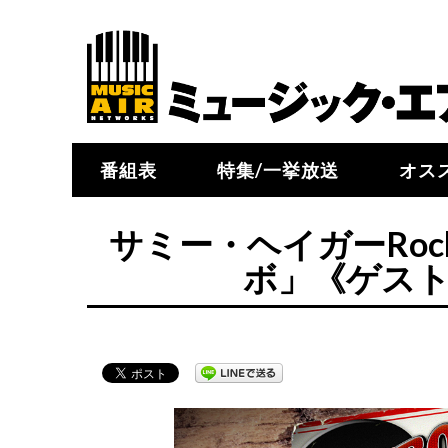
番組表
特集/一挙放送
オス
サミー・ヘイガーRock & 
ボ」《ゲスト