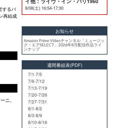
イ他：ライヴ・イン・パリ1960
8/08(土) 16:54-17:30
営するバ
ン再結成
お知らせ
Amazon Prime Videoチャンネル「ミュージッ
ク・エアSELECT」2026年8月配信作品ライ
ンナップ
週間番組表(PDF)
7/1-7/5
7/6-7/12
7/13-7/19
7/20-7/26
アーニ、
7/27-7/31
8/1-8/2
8/3-8/9
8/10-8/16