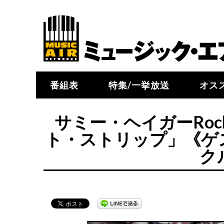
番組表
特集/一挙放送
オス
サミー・ヘイガーRock & 
ト・ストリップ」《ゲ
ク