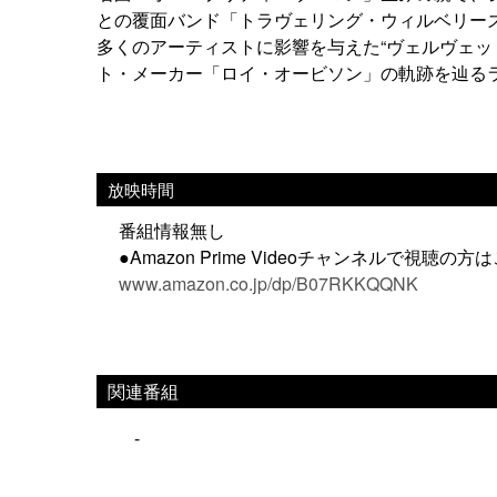
との覆面バンド「トラヴェリング・ウィルベリー
多くのアーティストに影響を与えた“ヴェルヴェッ
ト・メーカー「ロイ・オービソン」の軌跡を辿るラ
放映時間
番組情報無し
●Amazon Prime Videoチャンネルで視聴の方
www.amazon.co.jp/dp/B07RKKQQNK
関連番組
-