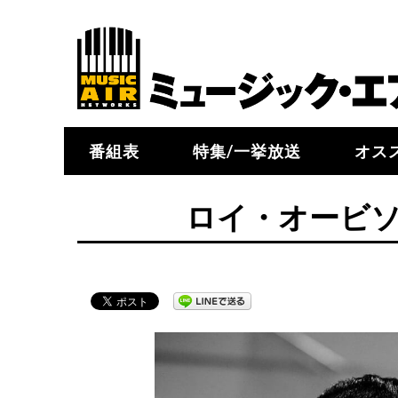
番組表
特集/一挙放送
オス
ロイ・オービ