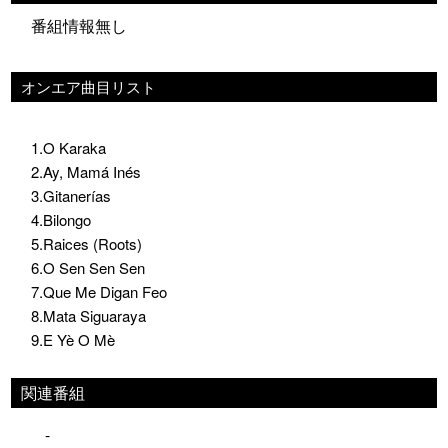
番組情報無し
オンエア曲目リスト
1.O Karaka
2.Ay, Mamá Inés
3.Gitanerías
4.Bilongo
5.Raices (Roots)
6.O Sen Sen Sen
7.Que Me Digan Feo
8.Mata Siguaraya
9.E Yè O Mè
関連番組
-