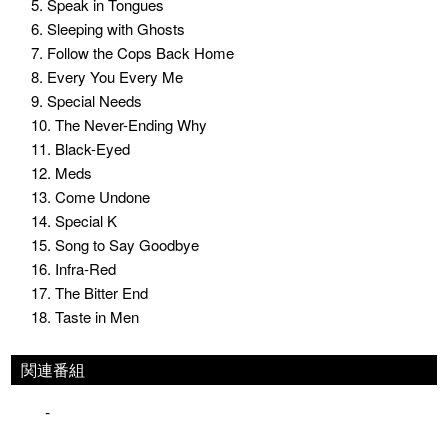
5. Speak in Tongues
6. Sleeping with Ghosts
7. Follow the Cops Back Home
8. Every You Every Me
9. Special Needs
10. The Never-Ending Why
11. Black-Eyed
12. Meds
13. Come Undone
14. Special K
15. Song to Say Goodbye
16. Infra-Red
17. The Bitter End
18. Taste in Men
関連番組
-