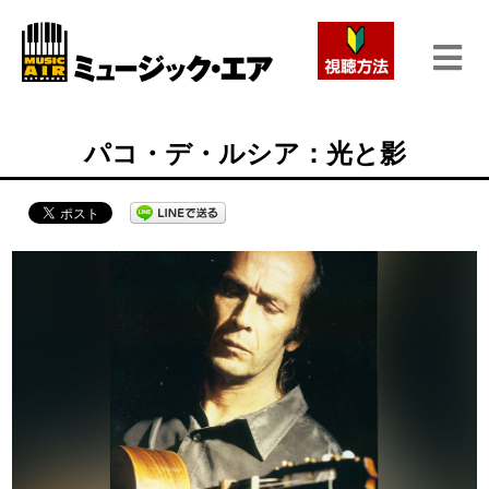
パコ・デ・ルシア：光と影