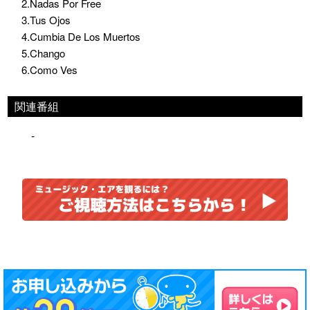
2.Nadas Por Free
3.Tus Ojos
4.Cumbia De Los Muertos
5.Chango
6.Como Ves
関連番組
-