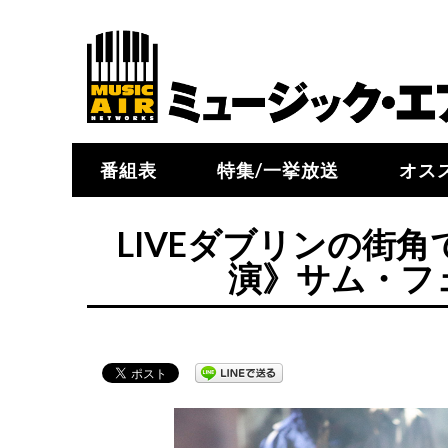
番組表
特集/一挙放送
オス
LIVEダブリンの街角で～
演》サム・フ