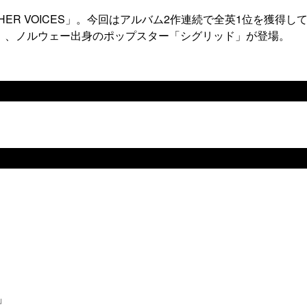
ER VOICES」。今回はアルバム2作連続で全英1位を獲得し
」、ノルウェー出身のポップスター「シグリッド」が登場。
l」