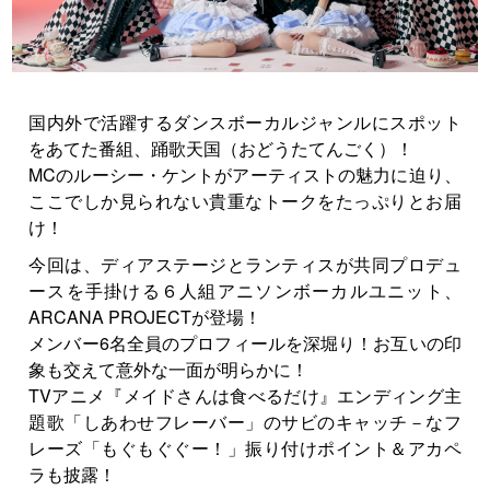
国内外で活躍するダンスボーカルジャンルにスポット
をあてた番組、踊歌天国（おどうたてんごく）！
MCのルーシー・ケントがアーティストの魅力に迫り、
ここでしか見られない貴重なトークをたっぷりとお届
け！
今回は、ディアステージとランティスが共同プロデュ
ースを手掛ける６人組アニソンボーカルユニット、
ARCANA PROJECTが登場！
メンバー6名全員のプロフィールを深堀り！お互いの印
象も交えて意外な一面が明らかに！
TVアニメ『メイドさんは食べるだけ』エンディング主
題歌「しあわせフレーバー」のサビのキャッチ－なフ
レーズ「もぐもぐぐー！」振り付けポイント＆アカペ
ラも披露！