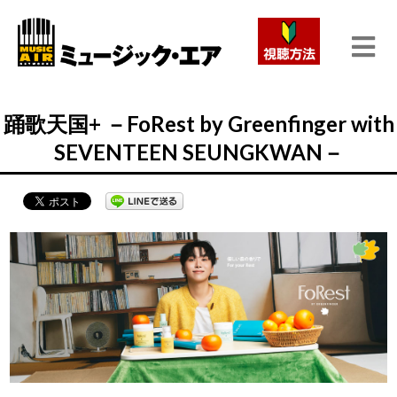
踊歌天国+ －FoRest by Greenfinger with
SEVENTEEN SEUNGKWAN－