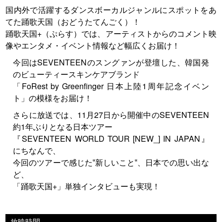
国内外で活躍するダンスボーカルジャンルにスポットをあ
てた踊歌天国（おどうたてんごく）！
踊歌天国+（ぷらす）では、アーティストからのコメント映
像やエンタメ・イベント情報など幅広くお届け！
今回はSEVENTEENのスングァンが登壇した、韓国発
のビューティースキンケアブランド
「FoRest by Greenfinger 日本上陸1周年記念イベン
ト」の模様をお届け！
さらに放送では、11月27日から開催中のSEVENTEEN
約1年ぶりとなる日本ツアー
『SEVENTEEN WORLD TOUR [NEW_] IN JAPAN』
にちなんで、
今回のツアーで感じた‟新しいこと‟、日本での思い出な
ど、
「踊歌天国+」単独インタビューも実現！
放映時間