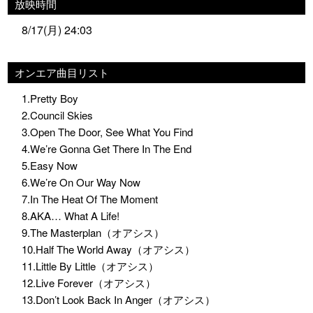
放映時間
8/17(月) 24:03
オンエア曲目リスト
1.Pretty Boy
2.Council Skies
3.Open The Door, See What You Find
4.We’re Gonna Get There In The End
5.Easy Now
6.We’re On Our Way Now
7.In The Heat Of The Moment
8.AKA… What A Life!
9.The Masterplan（オアシス）
10.Half The World Away（オアシス）
11.Little By Little（オアシス）
12.Live Forever（オアシス）
13.Don’t Look Back In Anger（オアシス）