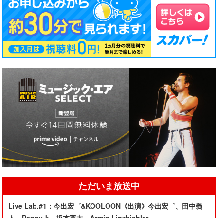
ただいま放送中
Live Lab.#1：今出宏゜&KOOLOON《出演》今出宏゜、田中義
人、Penny-k、坂本竜太、Armin Linzbichler