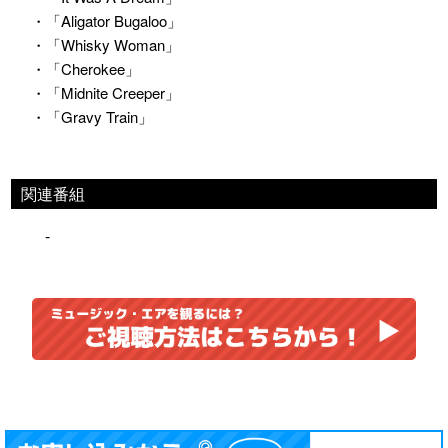
・「Aligator Bugaloo」
・「Whisky Woman」
・「Cherokee」
・「Midnite Creeper」
・「Gravy Train」
関連番組
-