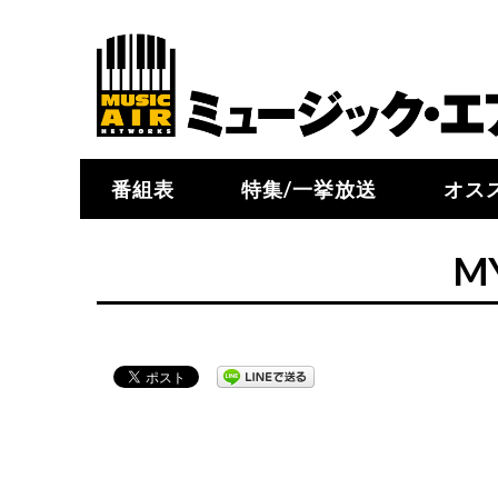
番組表
特集/一挙放送
オス
M