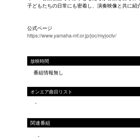
子どもたちの日常にも密着し、演奏映像と共に紹
公式ページ
https://www.yamaha-mf.or.jp/joc/myjoctv/
放映時間
番組情報無し
オンエア曲目リスト
・
関連番組
-