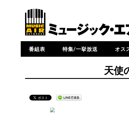
番組表
特集/一挙放送
オス
天使