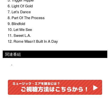
6. Light Of Gold
7. Let’s Dance
8. Part Of The Process
9. Blindfold
10. Let Me See
11. Sweet L.A.
12. Rome Wasn’t Built In A Day
関連番組
-