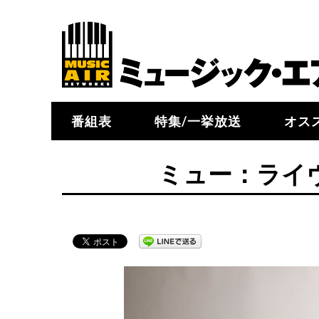
番組表
特集/一挙放送
オス
ミュー：ライヴ