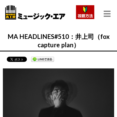
MA HEADLINES#510：井上司（fox
capture plan）